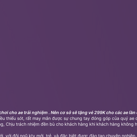
hơi cho ae trải nghiệm . Nên cơ sở sẽ tặng vé 299K cho các ae lần đ
iều thiếu sót, rất may mắn được sự chung tay đóng góp của quý a
, Chịu trách nhiệm đền bù cho khách hàng khi khách hàng không hài l
, với đội ngũ ktv mới, trẻ, và đặc biệt được đào tạo chuyên nghiệp.