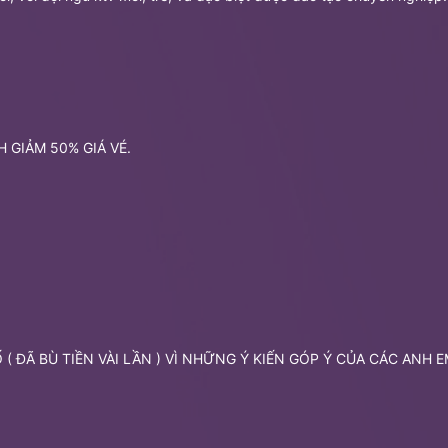
H GIẢM 50% GIÁ VÉ.
 ( ĐÃ BÙ TIỀN VÀI LẦN ) VÌ NHỮNG Ý KIẾN GÓP Ý CỦA CÁC ANH