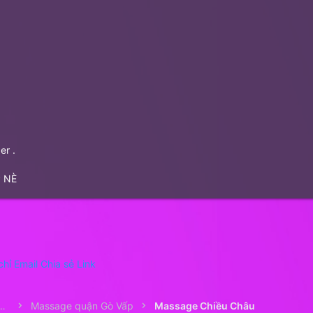
er .
 NÈ
chỉ Email
Chia sẻ
Link
e Nam ở Sài gòn - Matxa Sài Gòn
Massage quận Gò Vấp
Massage Chiều Châu