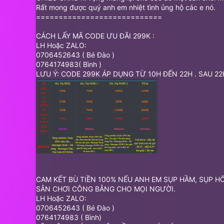
Rất mong được quý anh em nhiệt tình ủng hộ các e nó.
============================
CÁCH LẤY MÃ CODE ƯU ĐÃI 299K :
LH Hoặc ZALO:
0706452643 ( Bé Đào )
0764174983( Bình )
LƯU Ý: CODE 299K ÁP DỤNG TỪ 10H ĐẾN 22H . SAU 22
CAM KẾT BÙ TIỀN 100% NẾU ANH EM SỤP HẦM, SỤP HỐ
SÂN CHƠI CÔNG BẰNG CHO MỌI NGƯỜI.
LH Hoặc ZALO:
0706452643 ( Bé Đào )
0764174983 ( Bình)