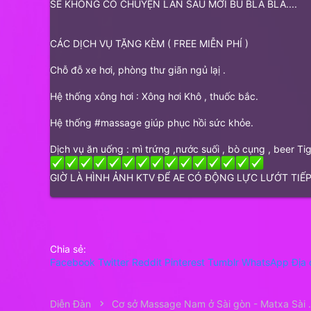
SẼ KHÔNG CÓ CHUYỆN LẦN SAU MỚI BÙ BLA BLA....
CÁC DỊCH VỤ TẶNG KÈM ( FREE MIỄN PHÍ )
Chỗ đỗ xe hơi, phòng thư giãn ngủ lạị .
Hệ thống xông hơi : Xông hơi Khô , thuốc bắc.
Hệ thống #massage giúp phục hồi sức khỏe.
Dịch vụ ăn uống : mì trứng ,nước suối , bò cụng , beer Tig
GIỜ LÀ HÌNH ẢNH KTV ĐỂ AE CÓ ĐỘNG LỰC LƯỚT TIẾP
Chia sẻ:
Facebook
Twitter
Reddit
Pinterest
Tumblr
WhatsApp
Địa 
Diễn Đàn
Cơ sở Massag