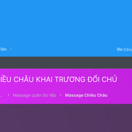
iên
Đăn
HIỀU CHÂU KHAI TRƯƠNG ĐỔI CHỦ
e Nam ở Sài gòn - Matxa Sài Gòn
Massage quận Gò Vấp
Massage Chiều Châu