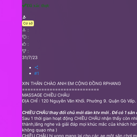
Đã xác thực
Cơ sở
31/7/23
#1
XIN THÂN CHÀO ANH EM CỘNG ĐỒNG RPHANG
============================
MASSAGE CHIỀU CHÂU
ĐỊA CHỈ : 120 Nguyễn Văn Khối. Phường 9. Quận Gò Vấp.
CHIỀU CHÂU thay đổi chủ mới dàn ktv mới . Để có 1 sân c
Sau 1 thời gian hoạt động CHIỀU CHÂU nhận thấy còn nh
thành,lắng nghe và giải đáp mọi khúc mắc của khách hàng
không quạo nha )
CHIỀU CHÂU hi vọng mang lại cho các ae một sân chơi mới