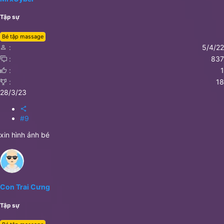
Tập sự
Bé tập massage
5/4/22
837
1
18
28/3/23
#9
xin hình ảnh bé
Con Trai Cưng
Tập sự