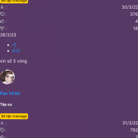
Bé tập massage
30/3/22
376
4
18
28/3/23
#10
xin số 3 vòng
Fan 14 tỏi
Tập sự
Bé tập massage
31/3/22
792
1