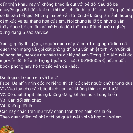
cẩn thận khâu này vì không khéo là out với bé đó. Sau đó bé
chuyển qua BJ đến khi out thì thôi, chuẩn bị ra thì nghe tiếng gõ cửa
có lẽ báo hết giờ. Nhưng mà bé vẫn từ tốn để không làm ảnh hưởng
cảm xúc và sự thăng hoa của em. Nói chung là lố 5p nhưng vẫn
thấy được bé có tâm và xử lý ok đến thế nào. Rất chuyên nghiệp
xứng đáng 5 sao service.
Xuống quầy thì gặp lại người quen này là anh Trọng người tình cờ
quen trên mạng và gọi đặt phòng thì a tư vấn nhiệt tình. Ai muốn đi
số ngon hay service như nào thì cứ lấy số anh Trọng là giải quyết đc
mọi vấn đề. Số anh Trọng (quản lý - sđt 0901663256) nếu muốn
book phòng hay hỗ trợ các vấn đề khác.
Đánh giá cho anh em về bé 21
Face: Ưa nhìn nhìn góc nghiêng thì chỉ có chết người chứ không đùa
V1: Vừa tay cho các bác thích cam và không thích quýt bưởi
V2: Có chút ít lipit nhưng không đáng kể lắm nói chung là ổn
V3: Cân đối săn chắc
V4: Không tiết lộ
Các này chắc trên m6 thấy chân thon thon nhìn khá là ổn
Theo quan điểm cá nhân thì bé quá tuyệt vời và hợp gu với em