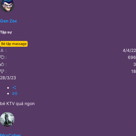
Gen Zex
Tập sự
Bé tập massage
4/4/22
696
3
18
28/3/23
#8
bé KTV quá ngon
MrxCyber