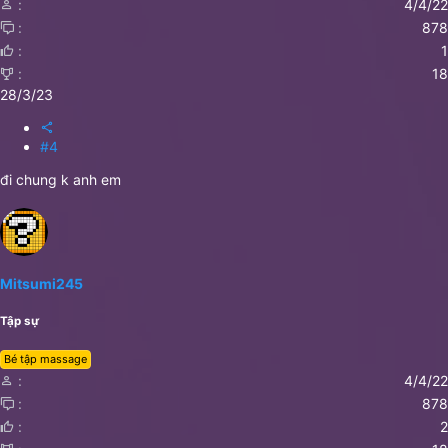
4/4/22
878
1
18
28/3/23
#4
đi chung k anh em
Mitsumi245
Tập sự
Bé tập massage
4/4/22
878
2