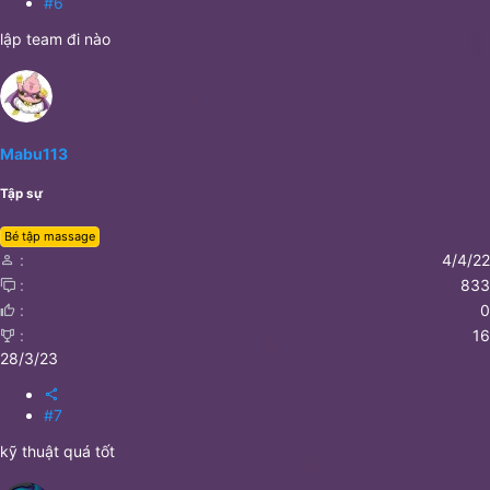
#6
lập team đi nào
Mabu113
Tập sự
Bé tập massage
4/4/22
833
0
16
28/3/23
#7
kỹ thuật quá tốt