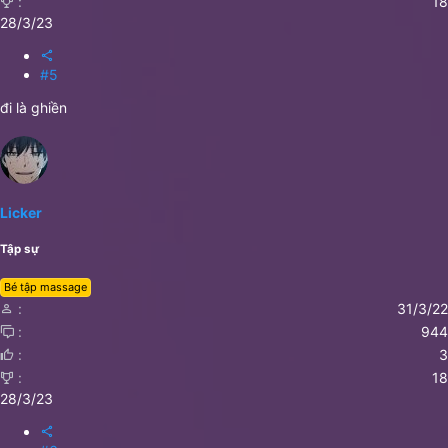
18
28/3/23
#5
đi là ghiền
Licker
Tập sự
Bé tập massage
31/3/22
944
3
18
28/3/23