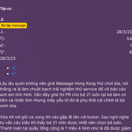
ả
Tập sự
Bé tập massage
28/3/22
54
1
8
28/3/23
#1
Lâu lâu quởn không nên ghé Massage Hong Kong thử chút lửa, nói
thẳng ra là làm chuột bạch trải nghiệm thử service để về báo cáo
anh em tình hình. Sẵn đây ghé thì PR cho bé 21 luôn tại bé làm có
tâm và nhiệt tình nhưng mấy yếu tố đó là phụ thôi cái chính là bé
xinh nha.
Vừa tới nơi giữ xe xong thì vào gặp lễ tân với locker. Sau nghi nghe
tư vấn các kiểu thì thấy bé 21 nhìn được nhất nên chọn bé luôn.
Thanh toán tại quầy tổng cộng là 1 triệu 4 hình như là đã được giảm