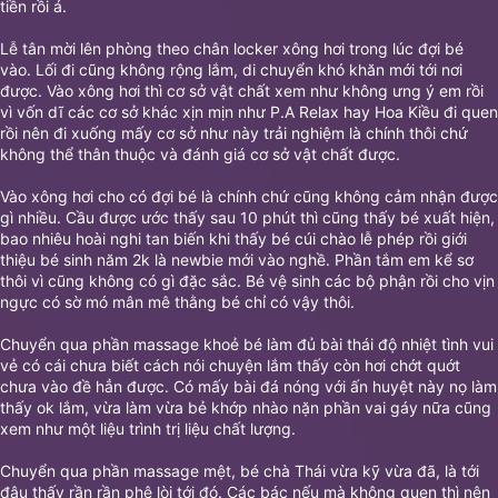
tiền rồi á.
Lễ tân mời lên phòng theo chân locker xông hơi trong lúc đợi bé
vào. Lối đi cũng không rộng lắm, di chuyển khó khăn mới tới nơi
được. Vào xông hơi thì cơ sở vật chất xem như không ưng ý em rồi
vì vốn dĩ các cơ sở khác xịn mịn như P.A Relax hay Hoa Kiều đi quen
rồi nên đi xuống mấy cơ sở như này trải nghiệm là chính thôi chứ
không thể thân thuộc và đánh giá cơ sở vật chất được.
Vào xông hơi cho có đợi bé là chính chứ cũng không cảm nhận được
gì nhiều. Cầu được ước thấy sau 10 phút thì cũng thấy bé xuất hiện,
bao nhiêu hoài nghi tan biến khi thấy bé cúi chào lễ phép rồi giới
thiệu bé sinh năm 2k là newbie mới vào nghề. Phần tắm em kể sơ
thôi vì cũng không có gì đặc sắc. Bé vệ sinh các bộ phận rồi cho vịn
ngực có sờ mó mân mê thằng bé chỉ có vậy thôi.
Chuyển qua phần massage khoẻ bé làm đủ bài thái độ nhiệt tình vui
vẻ có cái chưa biết cách nói chuyện lắm thấy còn hơi chớt quớt
chưa vào đề hẳn được. Có mấy bài đá nóng với ấn huyệt này nọ làm
thấy ok lắm, vừa làm vừa bẻ khớp nhào nặn phần vai gáy nữa cũng
xem như một liệu trình trị liệu chất lượng.
Chuyển qua phần massage mệt, bé chà Thái vừa kỹ vừa đã, là tới
đâu thấy rần rần phê lòi tới đó. Các bác nếu mà không quen thì nên