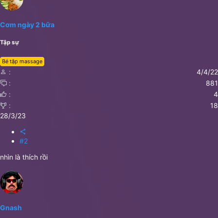
Cơm ngày 2 bữa
Tập sự
Bé tập massage
4/4/22
881
4
18
28/3/23
#2
nhìn là thích rồi
Gnash