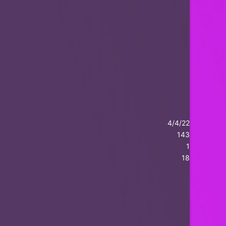
4/4/22
143
1
18