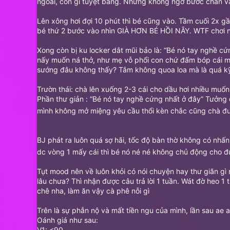
ngoài, còn gì tuyệt bằng. Nhưng không ngờ bước chân v
Lên xông hơi đợi 10 phút thì bé cũng vào. Tầm cuối 2x gần 
bé thứ 2 bước vào nhìn GIÀ HƠN BÉ HỒI NÃY. WTF chơi nhau
Xong còn bị ku locker dắt mũi bảo là: “Bé nó tay nghề c
nấy muốn ná thở, như mẹ vỗ phổi con chứ đấm bóp cái mọe
sướng đâu không thấy? Tắm không quoa loa mà là quá kỹ 
Trườn thái: chà lên xuống 2-3 cái cho dầu hơi nhiều muố
Phần thư giản : “Bé nó tay nghề cứng nhất ở đây” Tưởng 
mình không mở miệng yêu cầu thổi kèn chắc cũng chà đượ
BJ phát ra luôn quá sợ hãi, tốc độ bàn thờ không có 
dc vòng 1 mấy cái thì bé nó né né không chủ động cho 
Tụt mood nên về luôn khỏi có nói chuyện hay thư giãn g
lâu chưa? Thì nhận được câu trả lời 1 tuần. Wát đờ heo 
chê nha, làm ăn vậy cà phê nỗi gì
Trên là sự phẫn nộ và mất tiền ngu của mình, lần sau ae 
Oánh giá như sau:
V1: <90