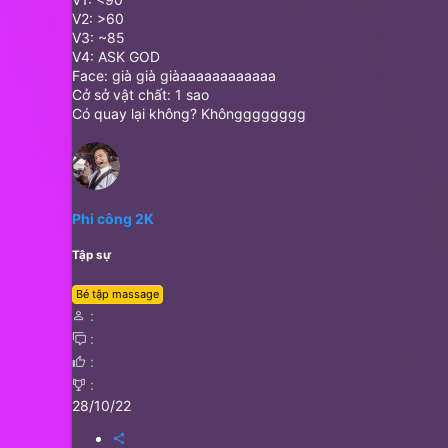
V2: >60
V3: ~85
V4: ASK GOD
Face: già già giàaaaaaaaaaaaa
Cở sở vật chất: 1 sao
Có quay lại không? Khôngggggggg
Phi công 2K
Tập sự
Bé tập massage
28/10/22