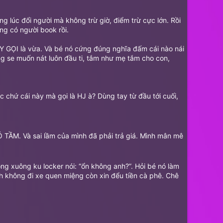
ong lúc đổi người mà không trừ giờ, điểm trừ cực lớn. Rồi
ng có người book rồi.
ẪY GỌI là vừa. Và bé nó cứng đúng nghĩa đấm cái nào nái
ng se muốn nát luôn đầu ti, tắm như mẹ tắm cho con,
chứ cái này mà gọi là HJ à? Dùng tay từ đầu tới cuối,
ẦM. Và sai lầm của mình đã phải trả giá. Mình mân mê
g xuông ku locker nói: “ổn không anh?”. Hỏi bé nó làm
nh không đi xe quen miệng còn xin đểu tiền cà phê. Chê