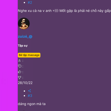
#2
Nghe xu cà na v anh =))) Mốt gặp là phải né chỗ này gấ
zuizẻ_@
Tập sự
Bé tập massage
28/10/22
#3
dáng ngon mà ta