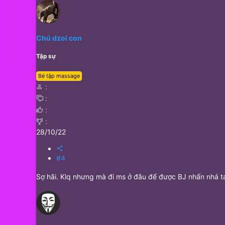
Chú dzoi con
Tập sự
Bé tập massage
28/10/22
#4
Sợ hãi. Klq nhưng mà đi ms ở đâu để được BJ nhấn nhá t