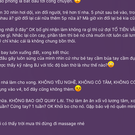
ào phòng là bắt đầu tới công chuyện.
30 nhìn hơi dội, xin đổi người, trẻ hơn tí nha. 5 phút sau bé vào, tr
 à? giờ đổi lại cái nữa thêm 5p nữa à? Mà giờ xin đổi lại bé kia cũ
ứng nhất ở đây” OK bố ghi nhận làm không ra gì thì cứ đợi TỔ TIÊN V
 gì. Nhắc lại còn cay, phần tắm thì bé nó chà muốn rớt luôn cái lư
chỉ khác cái là không chung bồn thôi.
n bay luôn xuống đất, xong kết thúc
đâu gãy luôn súng của mình nhìn cứ như bé tay cầm búa tay cầm đục 
c thấy kỹ năng BJ với tốc độ bàn thờ là như thế nào?
nhấn nhá làm cho xong. KHÔNG YÊU NGHỀ, KHÔNG CÓ TÂM, KHÔNG CÓ T
đụng vào v4, bố đây cũng không thèm.
ì nữa. KHÔNG BAO GIỜ QUAY LẠI. Thứ làm ăn ăn xổi vô lương tâm, xon
1 tuần? Cứng tay? 1 tuần? OK Khỏi bo cho nó. Gặp bảo vệ nó quên mì
ai có thấy trời mưa thì đừng đi massage nhé