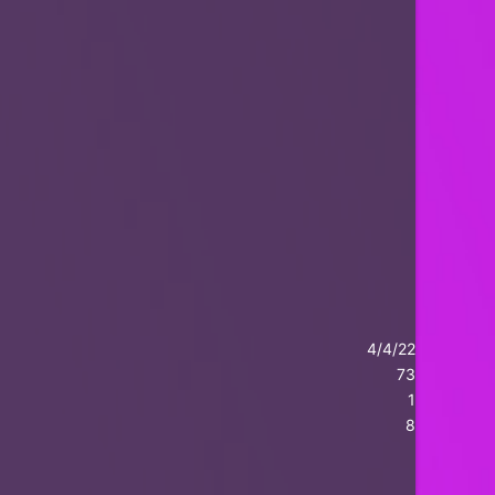
4/4/22
73
1
8