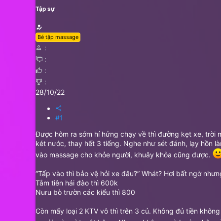
Tập sự
Bé tập massage
28/10/22
#1
Được hôm ra sớm hí hửng chạy về thì đường kẹt xe, trời
két nước, thay hết 3 tiếng. Nghe như sét đánh, lạy hồn
vào massage cho khỏe người, khuây khỏa cũng được.
“Tấp vào thì bảo vệ hỏi xe đâu?” Whát? Hơi bất ngờ như
Tắm tiên hái đào thì 600k
Nuru bò trườn các kiểu thì 800
Còn mấy loại 2 KTV vô thì trên 3 củ. Không đủ tiền không