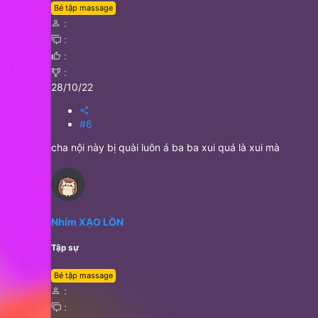
Bé tập massage
28/10/22
#6
cha nội này bị quài luôn á ba ba xui quá là xui mà
Nhím XẠO LỒN
Tập sự
Bé tập massage