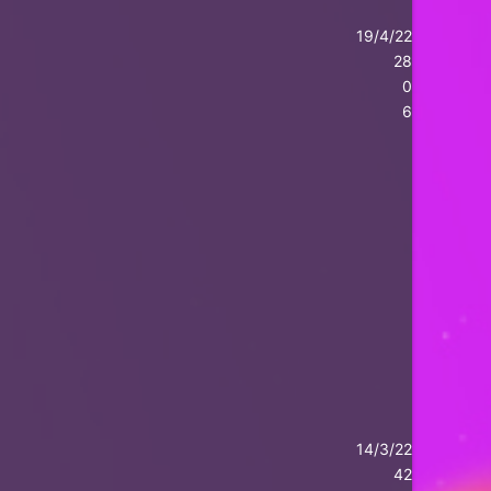
19/4/22
28
0
6
14/3/22
42