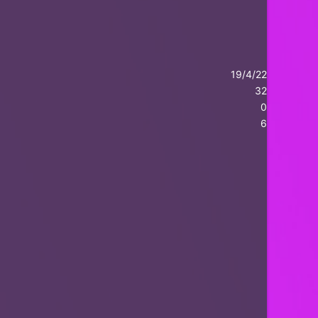
19/4/22
32
0
6