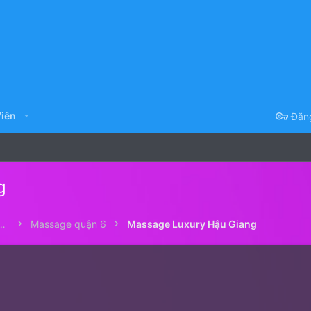
iên
Đăn
g
e Nam ở Sài gòn - Matxa Sài Gòn
Massage quận 6
Massage Luxury Hậu Giang