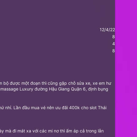
12/4/22
8
4
8
Dẫn bộ được một đoạn thì cũng gặp chỗ sửa xe, xe em hư
hấy massage Luxury đường Hậu Giang Quận 6, định bụng
ứ nhỉ. Lần đầu mua vé nên ưu đãi 400k cho slot Thái
ày mà đi mát xa với các mi nơ thì ấm áp cả trong lẫn