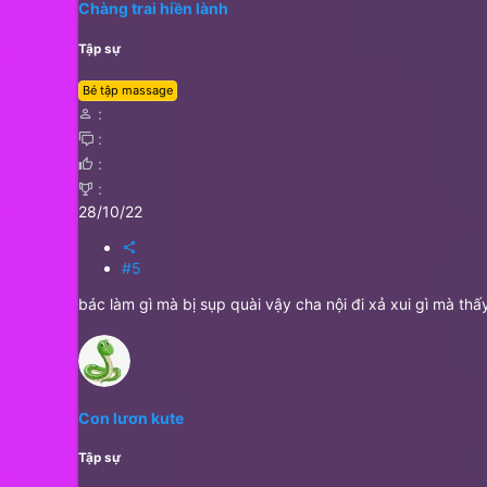
Chàng trai hiền lành
Tập sự
Bé tập massage
28/10/22
#5
bác làm gì mà bị sụp quài vậy cha nội đi xả xui gì mà th
Con lươn kute
Tập sự