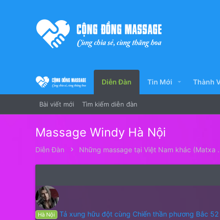
Diễn Đàn
Tin Mới
Thành V
Bài viết mới
Tìm kiếm diễn đàn
Massage Windy Hà Nội
Diễn Đàn
Những massage tại 
Tả xung hữu đột cùng Chiến thần phương Bắc 52
Hà Nội