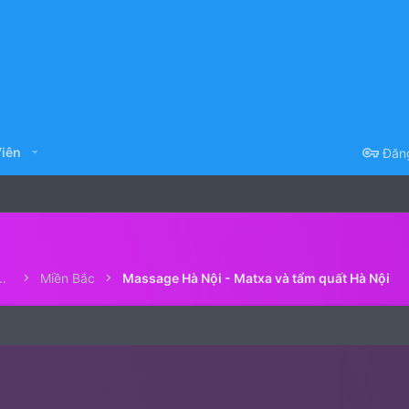
iên
Đăn
Việt Nam khác (Matxa Việt Nam)
Miền Bắc
Massage Hà Nội - Matxa và tẩm quất Hà Nội