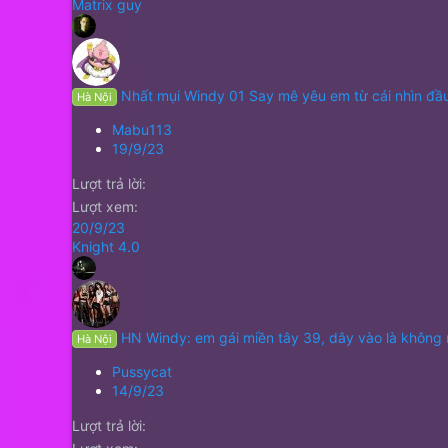
Matrix guy
Nhất mụi Windy 01 Say mê yêu em từ cái nhìn đầu
Hà Nội
Mabu113
19/9/23
Lượt trả lời
Lượt xem
20/9/23
Knight 4.0
HN Windy: em gái miền tây 39, dây vào là không
Hà Nội
Pussycat
14/9/23
Lượt trả lời