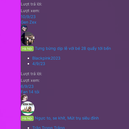
Lượt trả lời
Lượt xem
10/9/23
Gen Zex
Tưng bừng dịp lễ với bé 28 quẩy tới bến
Hà Nội
Blackpink2023
4/9/23
Lượt trả lời
Lượt xem
6/9/23
Fan 14 tỏi
Ngực to, se khít, Mút trụ siêu đỉnh
Hà Nội
Trân Trong Trắng