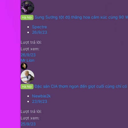
Sung Sướng tột độ thăng hoa cảm xúc cùng 90 
Hà Nội
Spectre
26/9/23
Lượt trả lời
Lượt xem
26/9/23
Mr Lion
Đặc sản CIA thơm ngon đến giọt cuối cùng chỉ có
Hà Nội
Newbie2k
23/9/23
Lượt trả lời
Lượt xem
25/9/23