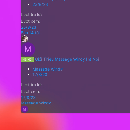
23/8/23
Lượt trả lời
Lượt xem
25/8/23
Fan 14 tỏi
M
Giới Thiệu Massage Windy Hà Nội
Hà Nội
Massage Windy
17/8/23
Lượt trả lời
Lượt xem
17/8/23
Massage Windy
M