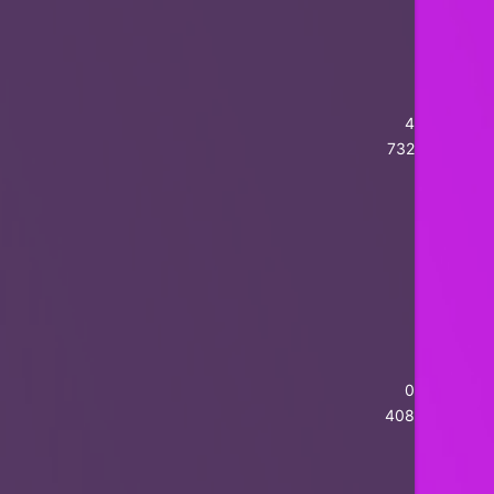
4
732
0
408