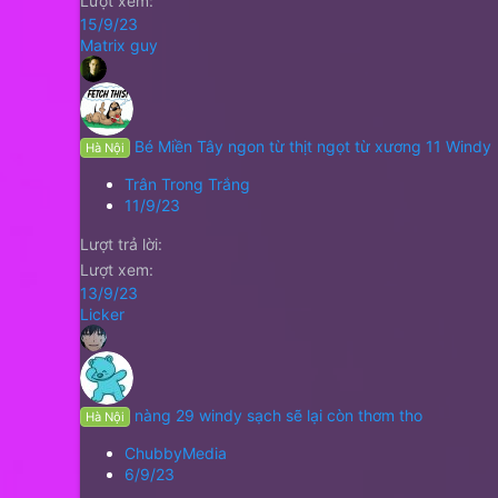
Lượt xem
15/9/23
Matrix guy
Bé Miền Tây ngon từ thịt ngọt từ xương 11 Windy
Hà Nội
Trân Trong Trắng
11/9/23
Lượt trả lời
Lượt xem
13/9/23
Licker
nàng 29 windy sạch sẽ lại còn thơm tho
Hà Nội
ChubbyMedia
6/9/23