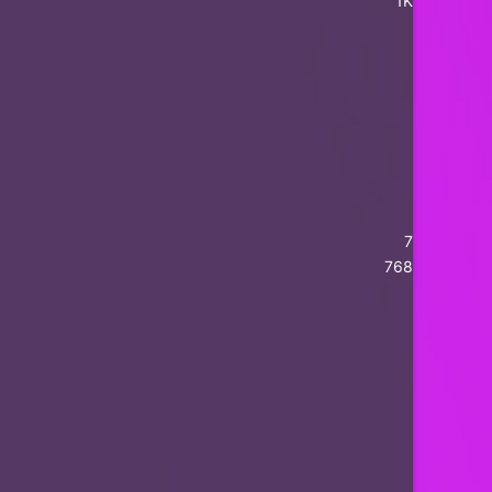
1K
7
768