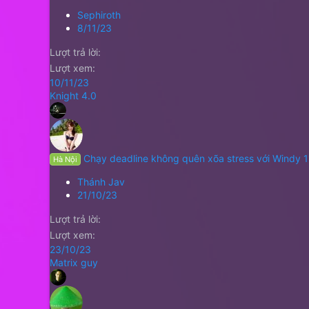
Sephiroth
8/11/23
Lượt trả lời
Lượt xem
10/11/23
Knight 4.0
Chạy deadline không quên xõa stress với Windy 1
Hà Nội
Thánh Jav
21/10/23
Lượt trả lời
Lượt xem
23/10/23
Matrix guy