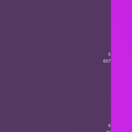
5
607
6