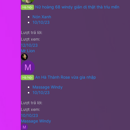
Nữ hoàng 68 windy giản dị thật thà trìu mến
Hà Nội
Nón Xanh
10/10/23
Lượt trả lời
Lượt xem
12/10/23
Mr Lion
M
An Hà Thành Rose vừa gia nhập
Hà Nội
Massage Windy
10/10/23
Lượt trả lời
Lượt xem
10/10/23
Massage Windy
M