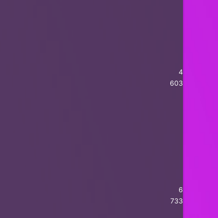
4
603
6
733