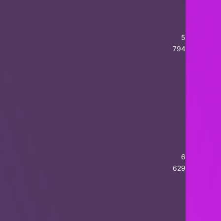
5
794
6
629